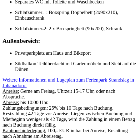
Separates WC mit Toilette und Waschbecken
Schlafzimmer-1: Boxspring Doppelbett (2x90x210),
Einbauschrank
Schlafzimmer-2: 2 x Boxspringbett (90x200), Schrank
Außenbereich:
Privatparkplatz am Haus und Bikeport
Südbalkon Teilüberdacht mit Gartenmöbeln und Sicht auf die
Dünen
Weitere Informationen und Lageplan zum Ferienpark Strandslag in
Julianadorp.
Anreise:
Gerne am Freitag, Uhrzeit 15-17 Uhr, oder nach
Absprache.
Abreise:
bis 10:00 Uhr.
Zahlungsbedingungen:
25% bis 10 Tage nach Buchung,
Restzahlung 42 Tage vor Anreise. Liegen zwischen Buchung und
Mietbeginn weniger als 42 Tage, wird die Zahlung in einem Betrag
nach Buchung direkt fällig.
Kautionshinterlegung:
100,- EUR in bar bei Anreise, Erstattung
nach Abnahme am Abreisetag.