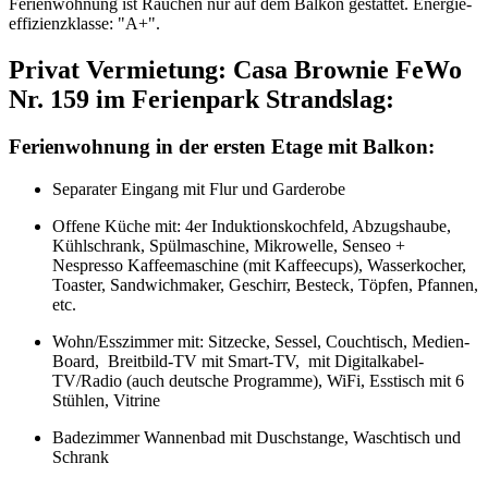
Ferienwohnung ist Rauchen nur auf dem Balkon gestattet. Energie­
effizienz­klasse: "A+".
Privat Vermietung: Casa Brownie FeWo
Nr. 159 im Ferienpark Strandslag:
Ferienwohnung in der ersten Etage mit Balkon:
Separater Eingang mit Flur und Garderobe
Offene Küche mit: 4er Induktionskochfeld, Abzugshaube,
Kühlschrank, Spülmaschine, Mikrowelle, Senseo +
Nespresso Kaffeemaschine (mit Kaffeecups), Wasserkocher,
Toaster, Sandwichmaker, Geschirr, Besteck, Töpfen, Pfannen,
etc.
Wohn/Esszimmer mit: Sitzecke, Sessel, Couchtisch, Medien-
Board, Breitbild-TV mit Smart-TV, mit Digitalkabel-
TV/Radio (auch deutsche Programme), WiFi, Esstisch mit 6
Stühlen, Vitrine
Badezimmer Wannenbad mit Duschstange, Waschtisch und
Schrank