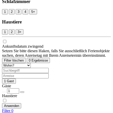
Schlafzimmer
1
2
3
4
5+
Haustiere
1
2
3+
Ankunftsdatum zwingend
Setzen Sie bitte diesen Haken, falls Sie ausschließlich Ferienobjekte
suchen, deren Anreisetag mit Ihrem Anreisetermin übereinstimmt.
Filter löschen
0 Ergebnisse
1 Gast
Gäste
Haustiere
Anwenden
Filter
0