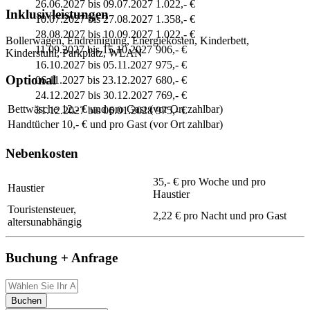
26.06.2027 bis 09.07.2027
1.022,- €
Inklusivleistungen
10.07.2027 bis 27.08.2027
1.358,- €
28.08.2027 bis 10.09.2027
1.022,- €
Bollerwagen, Endreinigung, Energiekosten, Kinderbett,
11.09.2027 bis 15.10.2027
906,- €
Kinderstuhl, Parkplatz, WLAN
16.10.2027 bis 05.11.2027
975,- €
Optional
06.11.2027 bis 23.12.2027
680,- €
24.12.2027 bis 30.12.2027
769,- €
Bettwäsche
12,- € und pro Gast (vor Ort zahlbar)
31.12.2027 bis 06.01.2028
975,- €
Handtücher
10,- € und pro Gast (vor Ort zahlbar)
Nebenkosten
35,- € pro Woche und pro
Haustier
Haustier
Touristensteuer,
2,22 € pro Nacht und pro Gast
altersunabhängig
Buchung + Anfrage
Buchen