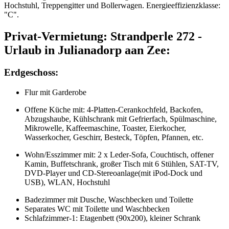
Hochstuhl, Treppengitter und Bollerwagen. Energie­effizienz­klasse:
"C".
Privat-Vermietung: Strandperle 272 -
Urlaub in Julianadorp aan Zee:
Erdgeschoss:
Flur mit Garderobe
Offene Küche mit: 4-Platten-Cerankochfeld, Backofen,
Abzugshaube, Kühlschrank mit Gefrierfach, Spülmaschine,
Mikrowelle, Kaffeemaschine, Toaster, Eierkocher,
Wasserkocher, Geschirr, Besteck, Töpfen, Pfannen, etc.
Wohn/Esszimmer mit: 2 x Leder-Sofa, Couchtisch, offener
Kamin, Buffetschrank, großer Tisch mit 6 Stühlen, SAT-TV,
DVD-Player und CD-Stereoanlage(mit iPod-Dock und
USB), WLAN, Hochstuhl
Badezimmer mit Dusche, Waschbecken und Toilette
Separates WC mit Toilette und Waschbecken
Schlafzimmer-1: Etagenbett (90x200), kleiner Schrank