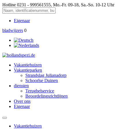
Hotline
0231 - 999561555, Mo.-Fr. 09-18, Sa.-So. 10-12 Uhr
Eigenaar
bladwijzers
0
Vakantiehuizen
Vakantieparken
Strandslag Julianadorp
Schoorlse Duinen
diensten
Terugbelservice
Beoordelingsrichtlijnen
Over ons
Eigenaar
Vakantiehuizen