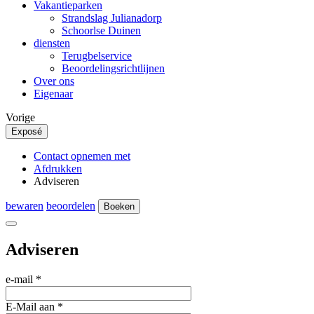
Vakantieparken
Strandslag Julianadorp
Schoorlse Duinen
diensten
Terugbelservice
Beoordelingsrichtlijnen
Over ons
Eigenaar
Vorige
Exposé
Contact opnemen met
Afdrukken
Adviseren
bewaren
beoordelen
Boeken
Adviseren
e-mail
*
E-Mail aan
*