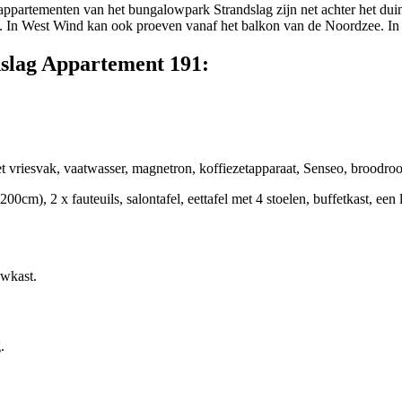
appartementen van het bungalowpark Strandslag zijn net achter het dui
. In West Wind kan ook proeven vanaf het balkon van de Noordzee. In
dslag Appartement 191:
 vriesvak, vaatwasser, magnetron, koffiezetapparaat, Senseo, broodroost
m), 2 x fauteuils, salontafel, eettafel met 4 stoelen, buffetkast, een l
uwkast.
.